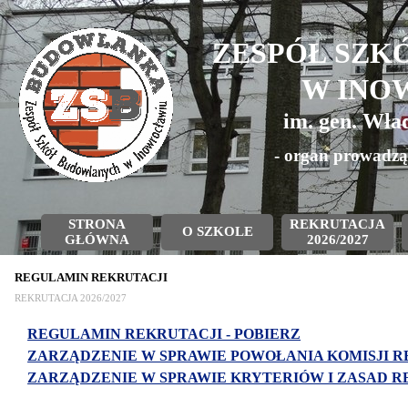
ZESPÓŁ SZK
W INO
im. gen. Wła
- organ prowadzą
STRONA
REKRUTACJA
O SZKOLE
GŁÓWNA
2026/2027
REGULAMIN REKRUTACJI
REKRUTACJA 2026/2027
REGULAMIN REKRUTACJI - POBIERZ
ZARZĄDZENIE W SPRAWIE POWOŁANIA KOMISJI R
ZARZĄDZENIE W SPRAWIE KRYTERIÓW I ZASAD RE